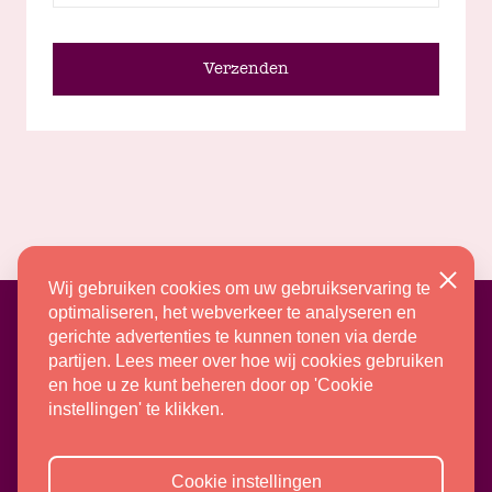
Verzenden
Wij gebruiken cookies om uw gebruikservaring te
Sluiten
optimaliseren, het webverkeer te analyseren en
gerichte advertenties te kunnen tonen via derde
partijen. Lees meer over hoe wij cookies gebruiken
en hoe u ze kunt beheren door op 'Cookie
instellingen' te klikken.
Abonnementsvoorwaarden
Cookie-instellingen
Cookie instellingen